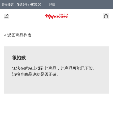
飾物優惠：任選2件 / HK$150
詳情
髮飾優惠：任選2件 / HK$100
精選襪子優惠：任選3對 / HK$115
滿額免運：本地訂單滿港幣350元可享免運費優惠
詳情
詳情
< 返回商品列表
很抱歉
無法在網站上找到此商品，此商品可能已下架。
請檢查商品連結是否正確。