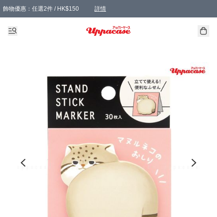
飾物優惠：任選2件 / HK$150
詳情
髮飾優惠：任選2件 / HK$100
精選襪子優惠：任選3對 / HK$115
滿額免運：本地訂單滿港幣350元可享免運費優惠
詳情
詳情