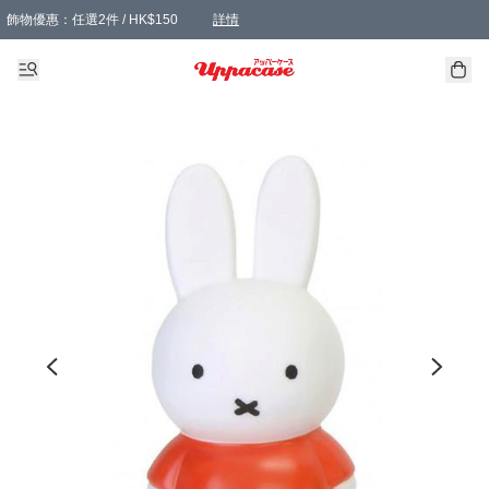
飾物優惠：任選2件 / HK$150
詳情
髮飾優惠：任選2件 / HK$100
精選襪子優惠：任選3對 / HK$115
滿額免運：本地訂單滿港幣350元可享免運費優惠
詳情
詳情