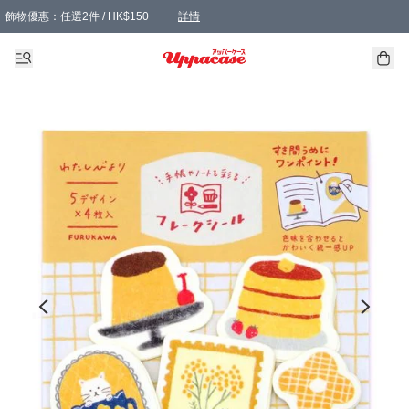
飾物優惠：任選2件 / HK$150
詳情
髮飾優惠：任選2件 / HK$100
精選襪子優惠：任選3對 / HK$115
滿額免運：本地訂單滿港幣350元可享免運費優惠
詳情
詳情