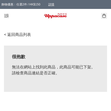
飾物優惠：任選2件 / HK$150
詳情
髮飾優惠：任選2件 / HK$100
精選襪子優惠：任選3對 / HK$115
滿額免運：本地訂單滿港幣350元可享免運費優惠
詳情
詳情
< 返回商品列表
很抱歉
無法在網站上找到此商品，此商品可能已下架。
請檢查商品連結是否正確。