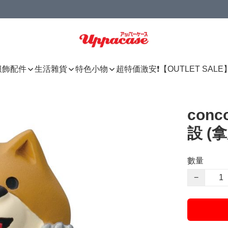
服飾配件
生活雜貨
特色小物
超特価激安❗【OUTLET SALE
con
設 (
數量
−