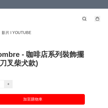
】
影片 I YOUTUBE
combre - 咖啡店系列裝飾擺
拿刀叉柴犬款)
+
加至購物車