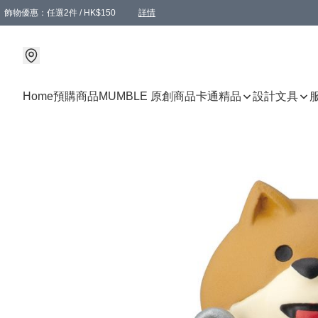
飾物優惠：任選2件 / HK$150
詳情
髮飾優惠：任選2件 / HK$100
精選襪子優惠：任選3對 / HK$115
滿額免運：本地訂單滿港幣350元可享免運費優惠
詳情
詳情
Home
預購商品
MUMBLE 原創商品
卡通精品
設計文具