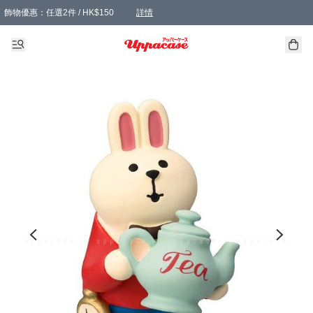
飾物優惠：任選2件 / HK$150
詳情
髮飾優惠：任選2件 / HK$100
精選襪子優惠：任選3對 / HK$115
滿額免運：本地訂單滿港幣350元可享免運費優惠
詳情
詳情