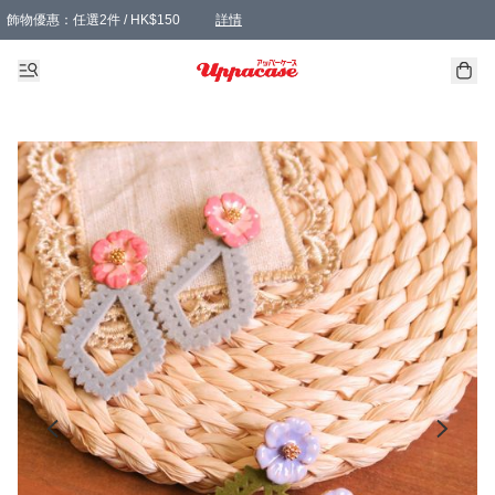
飾物優惠：任選2件 / HK$150
詳情
髮飾優惠：任選2件 / HK$100
精選襪子優惠：任選3對 / HK$115
滿額免運：本地訂單滿港幣350元可享免運費優惠
詳情
詳情