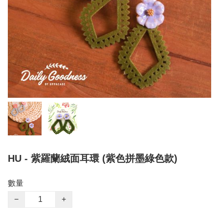
HU - 紫羅蘭絨面耳環 (紫色拼墨綠色款)
數量
−
+