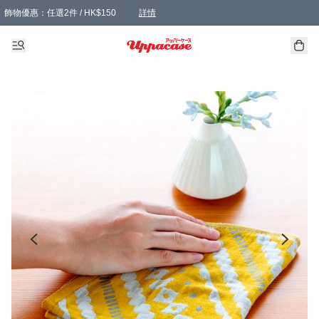
飾物優惠：任選2件 / HK$150
詳情
髮飾優惠：任選2件 / HK$100
精選襪子優惠：任選3對 / HK$115
滿額免運：本地訂單滿港幣350元可享免運費優惠
詳情
詳情