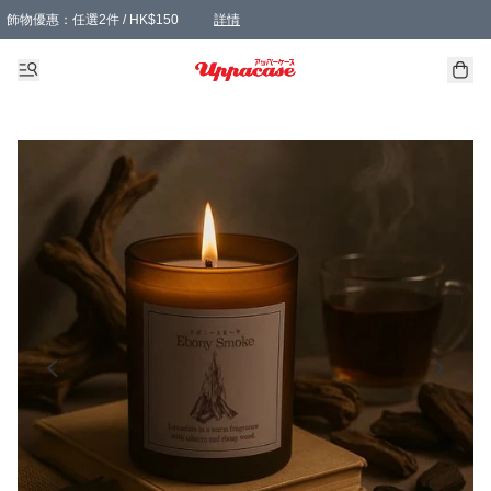
飾物優惠：任選2件 / HK$150
詳情
髮飾優惠：任選2件 / HK$100
精選襪子優惠：任選3對 / HK$115
滿額免運：本地訂單滿港幣350元可享免運費優惠
詳情
詳情