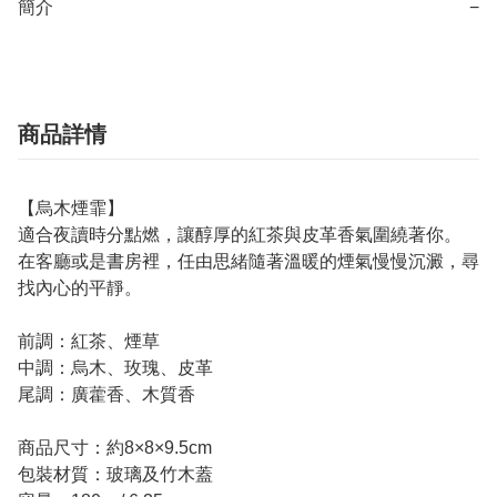
簡介
−
商品詳情
【烏木煙霏】
適合夜讀時分點燃，讓醇厚的紅茶與皮革香氣圍繞著你。
在客廳或是書房裡，任由思緒隨著溫暖的煙氣慢慢沉澱，尋
找內心的平靜。
前調：紅茶、煙草
中調：烏木、玫瑰、皮革
尾調：廣藿香、木質香
商品尺寸：約8×8×9.5cm
包裝材質：玻璃及竹木蓋