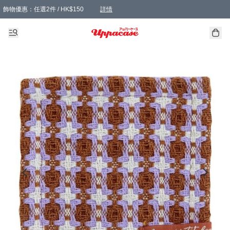
飾物優惠：任選2件 / HK$150
詳情
髮飾優惠：任選2件 / HK$100
精選襪子優惠：任選3對 / HK$115
滿額免運：本地訂單滿港幣350元可享免運費優惠
詳情
詳情