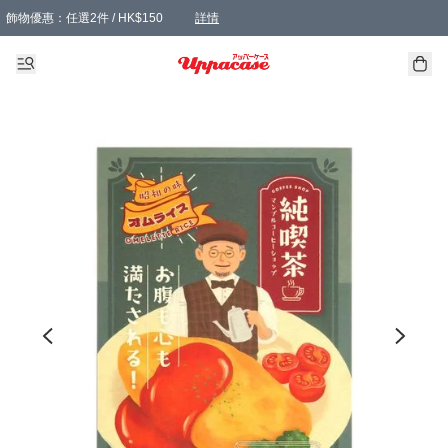
飾物優惠：任選2件 / HK$150
詳情
髮飾優惠：任選2件 / HK$100
精選襪子優惠：任選3對 / HK$115
滿額免運：本地訂單滿港幣350元可享免運費優惠
詳情
詳情