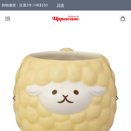
飾物優惠：任選2件 / HK$150
詳情
髮飾優惠：任選2件 / HK$100
精選襪子優惠：任選3對 / HK$115
滿額免運：本地訂單滿港幣350元可享免運費優惠
詳情
詳情