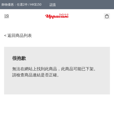
飾物優惠：任選2件 / HK$150
詳情
髮飾優惠：任選2件 / HK$100
精選襪子優惠：任選3對 / HK$115
滿額免運：本地訂單滿港幣350元可享免運費優惠
詳情
詳情
< 返回商品列表
很抱歉
無法在網站上找到此商品，此商品可能已下架。
請檢查商品連結是否正確。