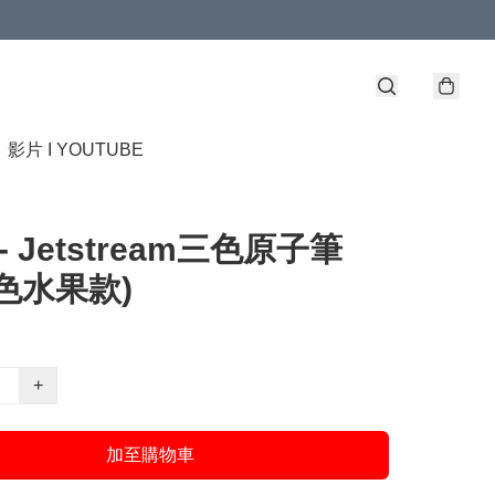
】
影片 I YOUTUBE
y - Jetstream三色原子筆
色水果款)
+
加至購物車