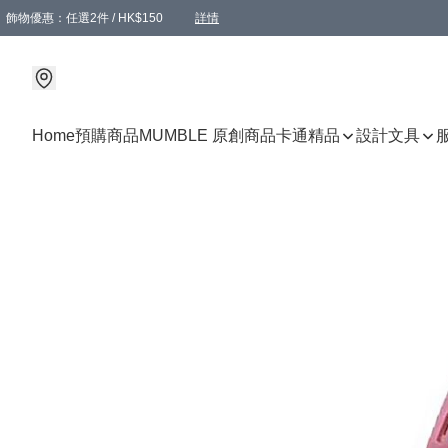
飾物優惠：任選2件 / HK$150
詳情
髮飾優惠：任選2件 / HK$100
精選襪子優惠：任選3對 / HK$115
滿額免運：本地訂單滿港幣350元可享免運費優惠
詳情
詳情
Home
預購商品
MUMBLE 原創商品
卡通精品
設計文具