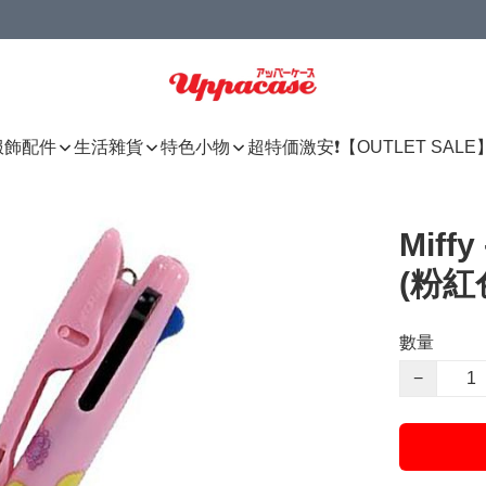
服飾配件
生活雜貨
特色小物
超特価激安❗【OUTLET SALE
Miff
(粉紅
數量
−