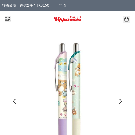
飾物優惠：任選2件 / HK$150
詳情
髮飾優惠：任選2件 / HK$100
精選襪子優惠：任選3對 / HK$115
滿額免運：本地訂單滿港幣350元可享免運費優惠
詳情
詳情