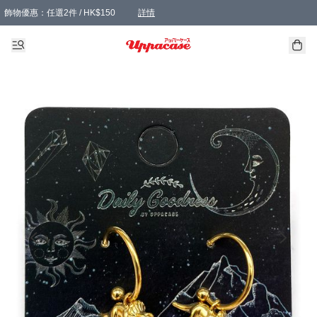
飾物優惠：任選2件 / HK$150
詳情
髮飾優惠：任選2件 / HK$100
精選襪子優惠：任選3對 / HK$115
滿額免運：本地訂單滿港幣350元可享免運費優惠
詳情
詳情