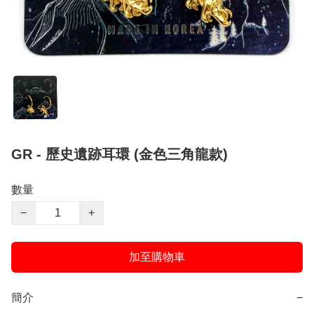
GR - 歷史遺跡耳環 (金色三角龍款)
數量
−
+
加至購物車
簡介
−